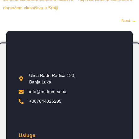
domaćem vlasništvu u Srbiji
Next
→
Ulica Rade Radića 130,
Banja Luka
info@mt-komex.ba
+387644026295
Usluge