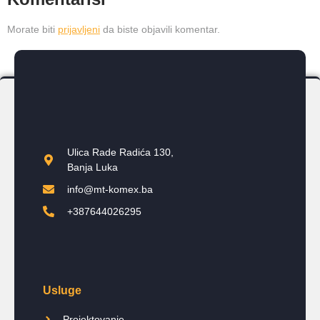
Morate biti
prijavljeni
da biste objavili komentar.
Ulica Rade Radića 130,
Banja Luka
info@mt-komex.ba
+387644026295
Usluge
Projektovanje