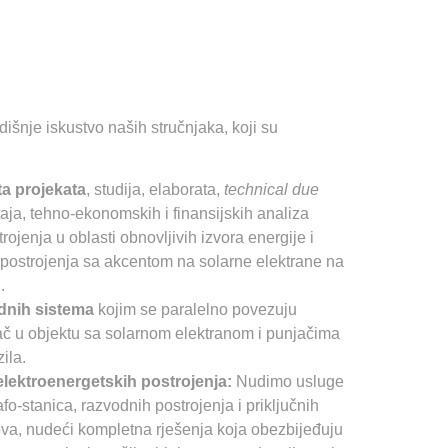
išnje iskustvo naših stručnjaka, koji su
ta projekata
, studija, elaborata,
technical due
taja, tehno-ekonomskih i finansijskih analiza
rojenja u oblasti obnovljivih izvora energije i
postrojenja sa akcentom na solarne elektrane na
.
dnih sistema
kojim se paralelno povezuju
šač u objektu sa solarnom elektranom i punjačima
ila.
elektroenergetskih postrojenja:
Nudimo usluge
afo-stanica, razvodnih postrojenja i priključnih
va, nudeći kompletna rješenja koja obezbijeđuju