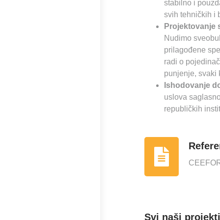
stabilno i pouz
svih tehničkih 
Projektovanje 
Nudimo sveobuhv
prilagođene spec
radi o pojedina
punjenje, svaki 
I
shodovanje d
uslova saglasnos
republičkih insti
Refere
CEEFO
Svi naši projek