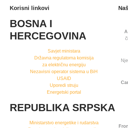
Korisni linkovi
Naš
BOSNA I
A
HERCEGOVINA
č
Savjet ministara
Državna regulatorna komisija
Nje
za električnu energiju
Nezavisni operator sistema u BiH
USAID
Ca
Uporedi struju
Energetski portal
REPUBLIKA SRPSKA
Ministarstvo energetike i rudarstva
Fron