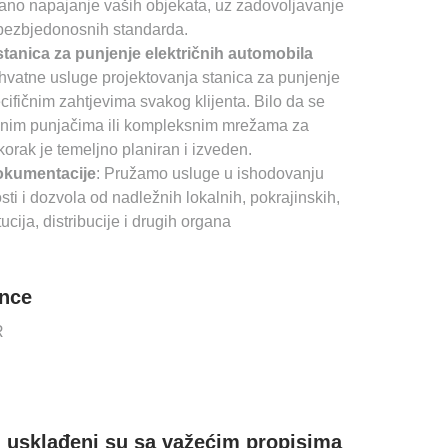
dano napajanje vaših objekata, uz zadovoljavanje
i bezbjedonosnih standarda.
stanica za punjenje električnih automobila
atne usluge projektovanja stanica za punjenje
ifičnim zahtjevima svakog klijenta. Bilo da se
čnim punjačima ili kompleksnim mrežama za
korak je temeljno planiran i izveden.
okumentacije
: Pružamo usluge u ishodovanju
ti i dozvola od nadležnih lokalnih, pokrajinskih,
tucija, distribucije i drugih organa
nce
R
ti usklađeni su sa važećim propisima