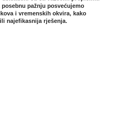
 a posebnu pažnju posvećujemo
škova i vremenskih okvira, kako
i najefikasnija rješenja.