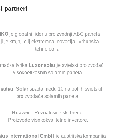
i partneri
IKO
je globalni lider u proizvodnji ABC panela
iji je krajnji cilj ekstremna inovacija i vrhunska
tehnologija.
mačka tvrtka
Luxor solar
je svjetski proizvođač
visokoefikasnih solarnih panela.
nadian Solar
spada među 10 najboljih svjetskih
proizvođača solarnih panela.
Huawei
– Poznati svjetski brend.
Proizvode visokokvalitetne invertore.
ius International GmbH
je austrijska kompanija