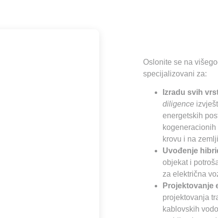
Oslonite se na višegod
specijalizovani za:
Izradu svih vrs
diligence
izvješ
energetskih post
kogeneracionih 
krovu i na zemlji
Uvođenje hibri
objekat i potro
za električna voz
Projektovanje
projektovanja tr
kablovskih vodo