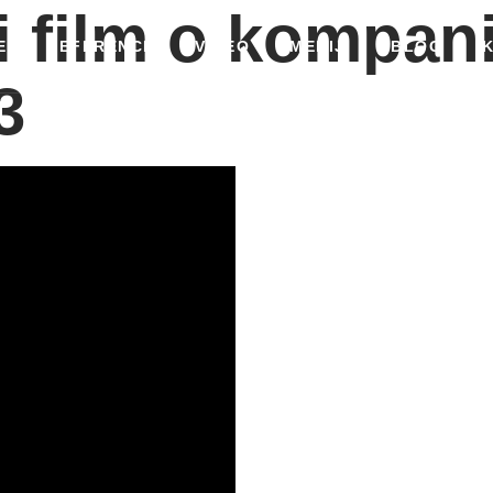
i film o kompani
E
REFERENCE
VIDEO
MEDIJI
BLOG
3