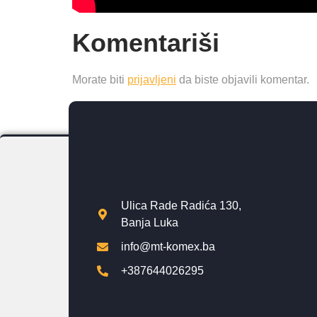
Komentariši
Morate biti
prijavljeni
da biste objavili komentar.
Ulica Rade Radića 130,
Banja Luka
info@mt-komex.ba
+387644026295