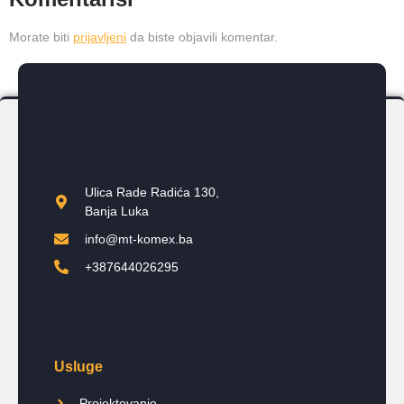
Morate biti
prijavljeni
da biste objavili komentar.
Ulica Rade Radića 130,
Banja Luka
info@mt-komex.ba
+387644026295
Usluge
Projektovanje