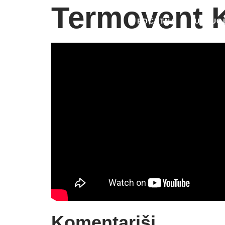
Termovent K
POČETNA
USLUG
Komentariši