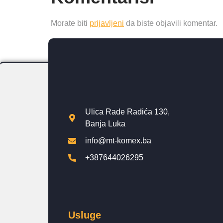
Morate biti
prijavljeni
da biste objavili komentar.
Ulica Rade Radića 130,
Banja Luka
info@mt-komex.ba
+387644026295
Usluge