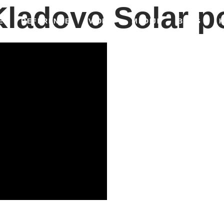
ladovo Solar p
E
REFERENCE
VIDEO
MEDIJI
BLOG