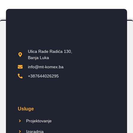
Ulica Rade Radića 130,
Banja Luka
info@mt-komex.ba
+387644026295
Usluge
Projektovanje
Izgradnja