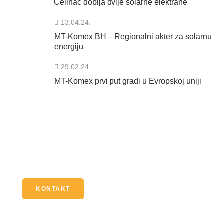
Čelinac dobija dvije solarne elektrane
13.04.24.
MT-Komex BH – Regionalni akter za solarnu
energiju
29.02.24.
MT-Komex prvi put gradi u Evropskoj uniji
Imate pitanje?
Kontaktirajte nas putem našeg online formulara, e-maila
ili broja telefona.
KONTAKT