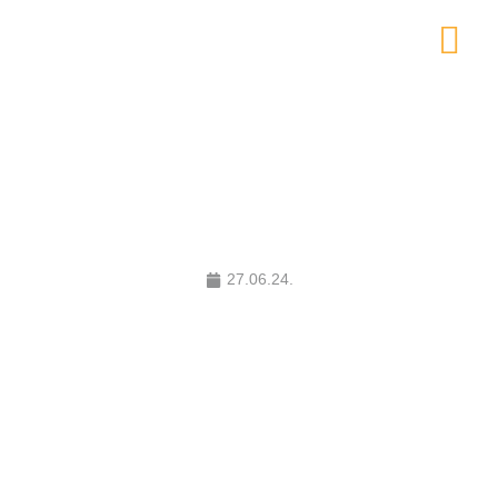
Završava se najveći projekat
solarne elektrane u sistemu
Elektroprivrede BiH
27.06.24.