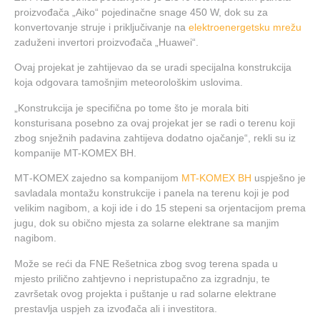
proizvođača „Aiko“ pojedinačne snage 450 W, dok su za
konvertovanje struje i priključivanje na
elektroenergetsku mrežu
zaduženi invertori proizvođača „Huawei“.
Ovaj projekat je zahtijevao da se uradi specijalna konstrukcija
koja odgovara tamošnjim meteorološkim uslovima.
„Konstrukcija je specifična po tome što je morala biti
konsturisana posebno za ovaj projekat jer se radi o terenu koji
zbog snježnih padavina zahtijeva dodatno ojačanje“, rekli su iz
kompanije MT-KOMEX BH.
MT‑KOMEX zajedno sa kompanijom
MT-KOMEX BH
uspješno je
savladala montažu konstrukcije i panela na terenu koji je pod
velikim nagibom, a koji ide i do 15 stepeni sa orjentacijom prema
jugu, dok su obično mjesta za solarne elektrane sa manjim
nagibom.
Može se reći da FNE Rešetnica zbog svog terena spada u
mjesto prilično zahtjevno i nepristupačno za izgradnju, te
završetak ovog projekta i puštanje u rad solarne elektrane
prestavlja uspjeh za izvođača ali i investitora.