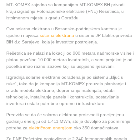
MT‑KOMEX zajedno sa kompanijom MT-KOMEX BH privodi
kraju izgradnju Fotonaponske elektrane (FNE) Rešetnica, u
istoimenom mjestu u gradu Goraždu.
Ova solarna elektrana u Bosansko-podrinjskom kantonu je
ujedno i najveća
solarna elektrana
u sistemu JP Elektroprivreda
BiH d.d Sarajevo, koja je investitor postrojenja.
Rešetnica se nalazi na lokaciji od 900 metara nadmorske visine i
platou površine 10.000 metara kvadratnih, a sami projekat je od
početka imao razne izazove koji su uspješno rješavani.
Izgradnja solarne elektrane odrađena je po sistemu „ključ u
ruke“, tako da je kompanija MT-KOMEX preuzela planiranje i
izradu modela elektrane, dopremanje materijala, odabir
tehnologije, instaliranje panela i konstrukcije, postavljanje
invertora i ostale potrebne opreme i infrastrukture.
Predviđa se da će solarna elektrana proizvoditi procijenjenu
godišnju energiju od 1.411 MWh, što je dovoljno za podmirenje
potreba za
električnom energijom
oko 350 domaćinstava.
Za FNE Rešetnica postavljeno je 2.340 fotonaponskih panela